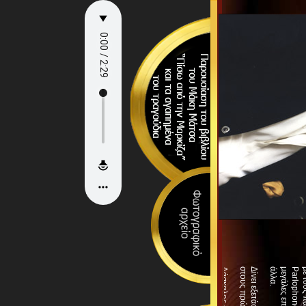
n
Το
.
1960